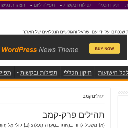
ת
תיקון הכללי
תפילות ובקשות
תפילה ליום
הצהרת נגישו
 שנכתבו על ידי עם ישראל והגולשים הנפלאים של האתר
כל הישועות
תיקון הכללי
תפילות ובקשות
תפילה
תהלים קמב
תהילים פרק-קמב
{א} מַשְׂכִּיל לְדָוִד בִּהְיוֹתוֹ בַמְּעָרָה תְפִלָּה: {ב} קוֹלִי אֶל יְהוָה