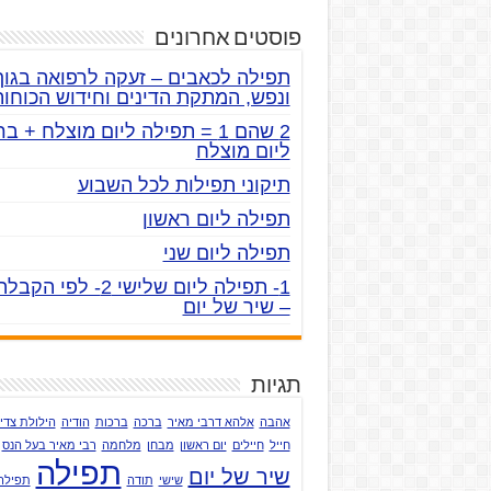
פוסטים אחרונים
תפילה לכאבים – זעקה לרפואה בגוף
ונפש, המתקת הדינים וחידוש הכוחות
2 שהם 1 = תפילה ליום מוצלח + ב
ליום מוצלח
תיקוני תפילות לכל השבוע
תפילה ליום ראשון
תפילה ליום שני
– שיר של יום
תגיות
אהבה
אלהא דרבי מאיר
ברכה
ברכות
הודיה
הילולת צדי
חייל
חיילים
יום ראשון
מבחן
מלחמה
רבי מאיר בעל הנס
תפילה
שיר של יום
שישי
תודה
תפילה