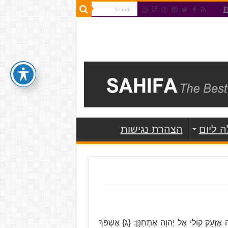
ת
 ליום
הצהרת נגישות
 אֶזְעָק קוֹלִי אֶל יְהוָה אֶתְחַנָּן: {ג} אֶשְׁפֹּךְ