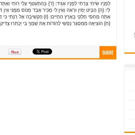
לְפָנָיו שִׂיחִי צָרָתִי לְפָנָיו אַגִּיד: {ד} בְּהִתְעַטֵּף עָלַי רוּחִי וְאַתָּה
לִי: {ה} הַבֵּיט יָמִין וּרְאֵה וְאֵין לִי מַכִּיר אָבַד מָנוֹס מִמֶּנִּי אֵין דּוֹ
אַתָּה מַחְסִי חֶלְקִי בְּאֶרֶץ הַחַיִּים: {ז} הַקְשִׁיבָה אֶל רִנָּתִי כִּי דַלּו
{ח} הוֹצִיאָה מִמַּסְגֵּר נַפְשִׁי לְהוֹדוֹת אֶת שְׁמֶךָ בִּי יַכְתִּרוּ צַדִּיק
Share