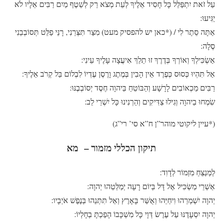
עַל זֹאת יִתְפַּלֵּל כָּל חָסִיד אֵלֶיךָ לְעֵת מְצֹא רַק לְשֵׁטֶף מַיִם רַבִּים אֵלָיו לֹא
יַגִּיעוּ:
אַתָּה סֵתֶר לִי
/ (*כאן יש להפסיק מעט)
מִצַּר תִּצְּרֵנִי, רָנֵּי פַלֵּט תְּסוֹבְבֵנִי
סֶלָה:
אַשְׂכִּילְךָ וְאוֹרְךָ בְּדֶרֶךְ זוּ תֵלֵךְ אִיעֲצָה עָלֶיךָ עֵינִי:
אַל תִּהְיוּ כְּסוּס כְּפֶרֶד אֵין הָבִין בְּמֶתֶג וָרֶסֶן עֶדְיוֹ לִבְלוֹם בַּל קְרֹב אֵלֶיךָ:
רַבִּים מַכְאוֹבִים לָרָשָׁע וְהַבּוֹטֵחַ בַּיהוָה חֶסֶד יְסוֹבְבֶנּוּ:
שִׂמְחוּ בַיהוָה וְגִילוּ צַדִּיקִים וְהַרְנִינוּ כָּל יִשְׁרֵי לֵב:
(*עיין ליקוטי מוהר”ן ח”א סי’ רי”ג)
תיקון הכללי מזמור – מא
לַמְנַצֵּחַ מִזְמוֹר לְדָוִד:
אַשְׁרֵי מַשְׂכִּיל אֶל דָּל בְּיוֹם רָעָה יְמַלְּטֵהוּ יְהוָה:
יְהוָה יִשְׁמְרֵהוּ וִיחַיֵּהוּ וְאֻשַּׁר בָּאָרֶץ וְאַל תִּתְּנֵהוּ בְּנֶפֶשׁ אֹיְבָיו:
יְהוָה יִסְעָדֶנּוּ עַל עֶרֶשׂ דְּוָי כָּל מִשְׁכָּבוֹ הָפַכְתָּ בְחָלְיוֹ: