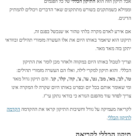
התיקון הכללי
אבל תיקון הזה הוא
של כל הפגמים
וממילא כשמתקנים בשורש מתתקנים שאר הדברים ויכולים להמתיק
הדינים.
אם אירע לאדם מקרה בלתי טהור או שנכשל בפגם זה,
תיקונו הוא שיאמר באותו היום את אלו העשרה מזמורי תהילים ובוודאי
יתקן בזה מאד מאד.
וצריך לטבול באותו היום במקווה ולאחר מכן לומר את התיקון
הכללי
. והוא תיקון למקרי לילה, ואלו הם העשרה מזמורי תהילים:
טז', לב', מא', מב', נט', עז', צ', קה', קלז', קנ'
. והם תיקון גדול מאד
ומי שאומר אותם בכל יום ובפרט באותו היום שקרה לו המקרה אינו
צריך לפחד עוד מהפגם הנורא כי בודאי נתקן עי"ז.
לקריאה מעמיקה על גודל וחשיבות התיקון קראו את ההקדמה
הקדמה
לתיקון הכללי
.
תיקון הכללי לקריאה