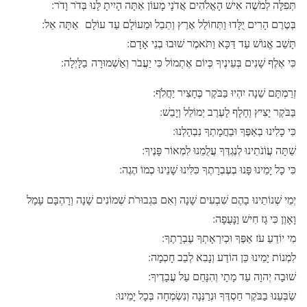
תְּפִלָּה לְמֹשֶׁה אִישׁ הָאֱלֹהִים אֲדֹנָי מָעוֹן אַתָּה הָיִיתָ לָּנוּ בְּדֹר וָדֹר:
בְּטֶרֶם הָרִים יֻלָּדוּ וַתְּחוֹלֵל אֶרֶץ וְתֵבֵל וּמֵעוֹלָם עַד עוֹלָם אַתָּה אֵל:
תָּשֵׁב אֱנוֹשׁ עַד דַּכָּא וַתֹּאמֶר שׁוּבוּ בְנֵי אָדָם:
כִּי אֶלֶף שָׁנִים בְּעֵינֶיךָ כְּיוֹם אֶתְמוֹל כִּי יַעֲבֹר וְאַשְׁמוּרָה בַלָּיְלָה:
זְרַמְתָּם שֵׁנָה יִהְיוּ בַּבֹּקֶר כֶּחָצִיר יַחֲלֹף:
בַּבֹּקֶר יָצִיץ וְחָלָף לָעֶרֶב יְמוֹלֵל וְיָבֵשׁ:
כִּי כָלִינוּ בְאַפֶּךָ וּבַחֲמָתְךָ נִבְהָלְנוּ:
שַׁתָּה עֲוֹנֹתֵינוּ לְנֶגְדֶּךָ עֲלֻמֵנוּ לִמְאוֹר פָּנֶיךָ:
כִּי כָל יָמֵינוּ פָּנוּ בְעֶבְרָתֶךָ כִּלִּינוּ שָׁנֵינוּ כְמוֹ הֶגֶה:
יְמֵי שְׁנוֹתֵינוּ בָהֶם שִׁבְעִים שָׁנָה וְאִם בִּגְבוּרֹת שְׁמוֹנִים שָׁנָה וְרָהְבָּם עָמָל
וָאָוֶן כִּי גָז חִישׁ וַנָּעֻפָה:
מִי יוֹדֵעַ עֹז אַפֶּךָ וּכְיִרְאָתְךָ עֶבְרָתֶךָ:
לִמְנוֹת יָמֵינוּ כֵּן הוֹדַע וְנָבִא לְבַב חָכְמָה:
שׁוּבָה יְהוָה עַד מָתָי וְהִנָּחֵם עַל עֲבָדֶיךָ:
שַׂבְּעֵנוּ בַבֹּקֶר חַסְדֶּךָ וּנְרַנְּנָה וְנִשְׂמְחָה בְּכָל יָמֵינוּ: