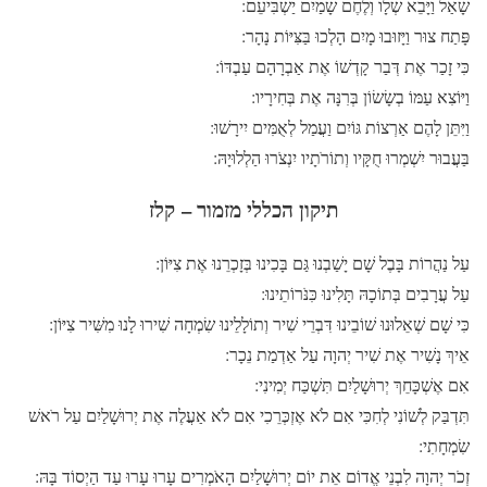
שָׁאַל וַיָּבֵא שְׂלָו וְלֶחֶם שָׁמַיִם יַשְׂבִּיעֵם:
פָּתַח צוּר וַיָּזוּבוּ מָיִם הָלְכוּ בַּצִּיּוֹת נָהָר:
כִּי זָכַר אֶת דְּבַר קָדְשׁוֹ אֶת אַבְרָהָם עַבְדּוֹ:
וַיּוֹצִא עַמּוֹ בְשָׂשׂוֹן בְּרִנָּה אֶת בְּחִירָיו:
וַיִּתֵּן לָהֶם אַרְצוֹת גּוֹיִם וַעֲמַל לְאֻמִּים יִירָשׁוּ:
בַּעֲבוּר יִשְׁמְרוּ חֻקָּיו וְתוֹרֹתָיו יִנְצֹרוּ הַלְלוּיָהּ:
תיקון הכללי מזמור – קלז
עַל נַהֲרוֹת בָּבֶל שָׁם יָשַׁבְנוּ גַּם בָּכִינוּ בְּזָכְרֵנוּ אֶת צִיּוֹן:
עַל עֲרָבִים בְּתוֹכָהּ תָּלִינוּ כִּנֹּרוֹתֵינוּ:
כִּי שָׁם שְׁאֵלוּנוּ שׁוֹבֵינוּ דִּבְרֵי שִׁיר וְתוֹלָלֵינוּ שִׂמְחָה שִׁירוּ לָנוּ מִשִּׁיר צִיּוֹן:
אֵיךְ נָשִׁיר אֶת שִׁיר יְהוָה עַל אַדְמַת נֵכָר:
אִם אֶשְׁכָּחֵךְ יְרוּשָׁלַיִם תִּשְׁכַּח יְמִינִי:
תִּדְבַּק לְשׁוֹנִי לְחִכִּי אִם לֹא אֶזְכְּרֵכִי אִם לֹא אַעֲלֶה אֶת יְרוּשָׁלַיִם עַל רֹאשׁ
שִׂמְחָתִי:
זְכֹר יְהוָה לִבְנֵי אֱדוֹם אֵת יוֹם יְרוּשָׁלַיִם הָאֹמְרִים עָרוּ עָרוּ עַד הַיְסוֹד בָּהּ: