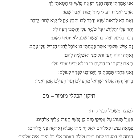
אֲנִי אָמַרְתִּי יְהוָה חָנֵּנִי רְפָאָה נַפְשִׁי כִּי חָטָאתִי לָךְ:
אוֹיְבַי יֹאמְרוּ רַע לִי מָתַי יָמוּת וְאָבַד שְׁמוֹ:
וְאִם בָּא לִרְאוֹת שָׁוְא יְדַבֵּר לִבּוֹ יִקְבָּץ אָוֶן לוֹ יֵצֵא לַחוּץ יְדַבֵּר:
יַחַד עָלַי יִתְלַחֲשׁוּ כָּל שֹׂנְאָי עָלַי יַחְשְׁבוּ רָעָה לִי:
דְּבַר בְּלִיַּעַל יָצוּק בּוֹ וַאֲשֶׁר שָׁכַב לֹא יוֹסִיף לָקוּם:
גַּם אִישׁ שְׁלוֹמִי אֲשֶׁר בָּטַחְתִּי בוֹ אוֹכֵל לַחְמִי הִגְדִּיל עָלַי עָקֵב:
וְאַתָּה יְהוָה חָנֵּנִי וַהֲקִימֵנִי וַאֲשַׁלְּמָה לָהֶם:
בְּזֹאת יָדַעְתִּי כִּי חָפַצְתָּ בִּי כִּי לֹא יָרִיעַ אֹיְבִי עָלָי:
וַאֲנִי בְּתֻמִּי תָּמַכְתָּ בִּי וַתַּצִּיבֵנִי לְפָנֶיךָ לְעוֹלָם:
בָּרוּךְ יְהוָה אֱלֹהֵי יִשְׂרָאֵל מֵהָעוֹלָם וְעַד הָעוֹלָם אָמֵן וְאָמֵן:
תיקון הכללי מזמור – מב
לַמְנַצֵּחַ מַשְׂכִּיל לִבְנֵי קֹרַח:
כְּאַיָּל תַּעֲרֹג עַל אֲפִיקֵי מָיִם כֵּן נַפְשִׁי תַעֲרֹג אֵלֶיךָ אֱלֹהִים:
צָמְאָה נַפְשִׁי לֵאלֹהִים לְאֵל חָי מָתַי אָבוֹא וְאֵרָאֶה פְּנֵי אֱלֹהִים:
הָיְתָה לִּי דִמְעָתִי לֶחֶם יוֹמָם וָלָיְלָה בֶּאֱמֹר אֵלַי כָּל הַיּוֹם אַיֵּה אֱלֹהֶיךָ: