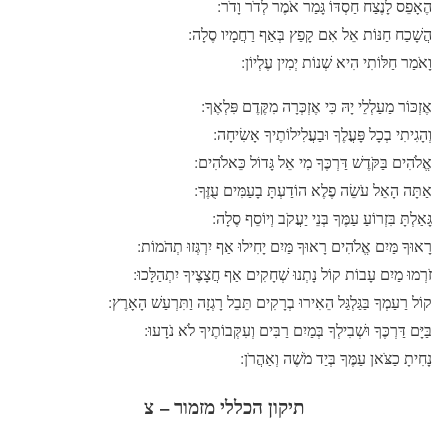
הֶאָפֵס לָנֶצַח חַסְדּוֹ גָּמַר אֹמֶר לְדֹר וָדֹר:
הֲשָׁכַח חַנּוֹת אֵל אִם קָפַץ בְּאַף רַחֲמָיו סֶלָה:
וָאֹמַר חַלּוֹתִי הִיא שְׁנוֹת יְמִין עֶלְיוֹן:
אֶזְכּוֹר מַעַלְלֵי יָהּ כִּי אֶזְכְּרָה מִקֶּדֶם פִּלְאֶךָ:
וְהָגִיתִי בְכָל פָּעֳלֶךָ וּבַעֲלִילוֹתֶיךָ אָשִׂיחָה:
אֱלֹהִים בַּקֹּדֶשׁ דַּרְכֶּךָ מִי אֵל גָּדוֹל כֵּאלֹהִים:
אַתָּה הָאֵל עֹשֵׂה פֶלֶא הוֹדַעְתָּ בָעַמִּים עֻזֶּךָ:
גָּאַלְתָּ בִּזְרוֹעַ עַמֶּךָ בְּנֵי יַעֲקֹב וְיוֹסֵף סֶלָה:
רָאוּךָ מַּיִם אֱלֹהִים רָאוּךָ מַּיִם יָחִילוּ אַף יִרְגְּזוּ תְהֹמוֹת:
זֹרְמוּ מַיִם עָבוֹת קוֹל נָתְנוּ שְׁחָקִים אַף חֲצָצֶיךָ יִתְהַלָּכוּ:
קוֹל רַעַמְךָ בַּגַּלְגַּל הֵאִירוּ בְרָקִים תֵּבֵל רָגְזָה וַתִּרְעַשׁ הָאָרֶץ:
בַּיָּם דַּרְכֶּךָ וּשְׁבִילְךָ בְּמַיִם רַבִּים וְעִקְּבוֹתֶיךָ לֹא נֹדָעוּ:
נָחִיתָ כַצֹּאן עַמֶּךָ בְּיַד מֹשֶׁה וְאַהֲרֹן:
תיקון הכללי מזמור – צ