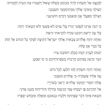
לַמְנַצֵּחַ אַל תַּשְׁחֵת לְדָוִד מִכְתָּם בִּשְׁלֹחַ שָׁאוּל וַיִּשְׁמְרוּ אֶת הַבַּיִת לַהֲמִיתוֹ:
הַצִּילֵנִי מֵאֹיְבַי אֱלֹהָי מִּמִתְקוֹמְמַי תְּשַׂגְּבֵנִי:
הַצִּילֵנִי מִפֹּעֲלֵי אָוֶן וּמֵאַנְשֵׁי דָמִים הוֹשִׁיעֵנִי:
כִּי הִנֵּה אָרְבוּ לְנַפְשִׁי יָגוּרוּ עָלַי עַזִים לֹא פִשְׁעִי וְלֹא חַטָּאתִי יְהוָה:
בְּלִי עָוֹן יְרוּצוּן וְיִכּוֹנָנוּ עוּרָה לִקְרָאתִי וּרְאֵה:
וְאַתָּה יְהוָה אֱלֹהִים צְבָאוֹת אֱלֹהֵי יִשְׂרָאֵל הָקִיצָה לִפְקֹד כָּל הַגּוֹיִם אַל תָּחֹן
כָּל בֹּגְדֵי אָוֶן סֶלָה:
יָשׁוּבוּ לָעֶרֶב יֶהֱמוּ כַכָּלֶב וִיסוֹבְבוּ עִיר:
הִנֵּה יַבִּיעוּן בְּפִיהֶם חֲרָבוֹת בְּשִׂפְתוֹתֵיהֶם כִּי מִי שֹׁמֵעַ:
וְאַתָּה יְהוָה תִּשְׂחַק לָמוֹ תִּלְעַג לְכָל גּוֹיִם:
עֻזּוֹ אֵלֶיךָ אֶשְׁמֹרָה כִּי אֱלֹהִים מִשְׂגַּבִּי:
אֱלֹהֵי חַסְדִּי יְקַדְּמֵנִי אֱלֹהִים יַרְאֵנִי בְשֹׁרְרָי:
אַל תַּהַרְגֵם פֶּן יִשְׁכְּחוּ עַמִּי הֲנִיעֵמוֹ בְחֵילְךָ וְהוֹרִידֵמוֹ מָגִנֵּנוּ אֲדֹנָי:
חַטַּאת פִּימוֹ דְּבַר שְׂפָתֵימוֹ וְיִלָּכְדוּ בִגְאוֹנָם וּמֵאָלָה וּמִכַּחַשׁ יְסַפֵּרוּ: