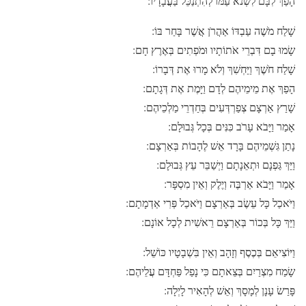
הָפַךְ לִבָּם לִשְׂנֹא עַמּוֹ לְהִתְנַכֵּל בַּעֲבָדָיו:
שָׁלַח מֹשֶׁה עַבְדּוֹ אַהֲרֹן אֲשֶׁר בָּחַר בּוֹ:
שָׂמוּ בָם דִּבְרֵי אֹתוֹתָיו וּמֹפְתִים בְּאֶרֶץ חָם:
שָׁלַח חֹשֶׁךְ וַיַּחְשִׁךְ וְלֹא מָרוּ אֶת דְּבָרוֹ:
הָפַךְ אֶת מֵימֵיהֶם לְדָם וַיָּמֶת אֶת דְּגָתָם:
שָׁרַץ אַרְצָם צְפַרְדְּעִים בְּחַדְרֵי מַלְכֵיהֶם:
אָמַר וַיָּבֹא עָרֹב כִּנִּים בְּכָל גְּבוּלָם:
נָתַן גִּשְׁמֵיהֶם בָּרָד אֵשׁ לֶהָבוֹת בְּאַרְצָם:
וַיַּךְ גַּפְנָם וּתְאֵנָתָם וַיְשַׁבֵּר עֵץ גְּבוּלָם:
אָמַר וַיָּבֹא אַרְבֶּה וְיֶלֶק וְאֵין מִסְפָּר:
וַיֹּאכַל כָּל עֵשֶׂב בְּאַרְצָם וַיֹּאכַל פְּרִי אַדְמָתָם:
וַיַּךְ כָּל בְּכוֹר בְּאַרְצָם רֵאשִׁית לְכָל אוֹנָם:
וַיּוֹצִיאֵם בְּכֶסֶף וְזָהָב וְאֵין בִּשְׁבָטָיו כּוֹשֵׁל:
שָׂמַח מִצְרַיִם בְּצֵאתָם כִּי נָפַל פַּחְדָּם עֲלֵיהֶם:
פָּרַשׂ עָנָן לְמָסָךְ וְאֵשׁ לְהָאִיר לָיְלָה: