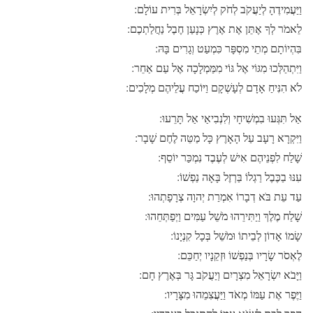
וַיַּעֲמִידֶהָ לְיַעֲקֹב לְחֹק לְיִשְׂרָאֵל בְּרִית עוֹלָם:
לֵאמֹר לְךָ אֶתֵּן אֶת אֶרֶץ כְּנָעַן חֶבֶל נַחֲלַתְכֶם:
בִּהְיוֹתָם מְתֵי מִסְפָּר כִּמְעַט וְגָרִים בָּהּ:
וַיִּתְהַלְּכוּ מִגּוֹי אֶל גּוֹי מִמַּמְלָכָה אֶל עַם אַחֵר:
לֹא הִנִּיחַ אָדָם לְעָשְׁקָם וַיּוֹכַח עֲלֵיהֶם מְלָכִים:
אַל תִּגְּעוּ בִמְשִׁיחָי וְלִנְבִיאַי אַל תָּרֵעוּ:
וַיִּקְרָא רָעָב עַל הָאָרֶץ כָּל מַטֵּה לֶחֶם שָׁבָר:
שָׁלַח לִפְנֵיהֶם אִישׁ לְעֶבֶד נִמְכַּר יוֹסֵף:
עִנּוּ בַכֶּבֶל רַגְלוֹ בַּרְזֶל בָּאָה נַפְשׁוֹ:
עַד עֵת בֹּא דְבָרוֹ אִמְרַת יְהוָה צְרָפָתְהוּ:
שָׁלַח מֶלֶךְ וַיַתִּירֵהוּ מֹשֵׁל עַמִּים וַיְפַתְּחֵהוּ:
שָׂמוֹ אָדוֹן לְבֵיתוֹ וּמֹשֵׁל בְּכָל קִנְיָנוֹ:
לֶאְסֹר שָׂרָיו בְּנַפְשׁוֹ וּזְקֵנָיו יְחַכֵּם:
וַיָּבֹא יִשְׂרָאֵל מִצְרָיִם וְיַעֲקֹב גָּר בְּאֶרֶץ חָם:
וַיֶּפֶר אֶת עַמּוֹ מְאֹד וַיַּעֲצִמֵהוּ מִצָּרָיו: