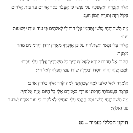
אֵלֶּה אֶזְכְּרָה וְאֶשְׁפְּכָה עָלַי נַפְשִׁי כִּי אֶעֱבֹר בַּסָּךְ אֶדַּדֵּם עַד בֵּית אֱלֹהִים
בְּקוֹל רִנָּה וְתוֹדָה הָמוֹן חוֹגֵג:
מַה תִּשְׁתּוֹחֲחִי נַפְשִׁי וַתֶּהֱמִי עָלָי הוֹחִילִי לֵאלֹהִים כִּי עוֹד אוֹדֶנּוּ יְשׁוּעוֹת
פָּנָיו:
אֱלֹהַי עָלַי נַפְשִׁי תִשְׁתּוֹחָח עַל כֵּן אֶזְכָּרְךָ מֵאֶרֶץ יַרְדֵּן וְחֶרְמוֹנִים מֵהַר
מִצְעָר:
תְּהוֹם אֶל תְּהוֹם קוֹרֵא לְקוֹל צִנּוֹרֶיךָ כָּל מִשְׁבָּרֶיךָ וְגַלֶּיךָ עָלַי עָבָרוּ:
יוֹמָם יְצַוֶּה יְהוָה חַסְדּוֹ וּבַלַּיְלָה שִׁירוֹ עִמִּי תְּפִלָּה לְאֵל חַיָּי:
אוֹמְרָה לְאֵל סַלְעִי לָמָה שְׁכַחְתָּנִי לָמָּה קֹדֵר אֵלֵךְ בְּלַחַץ אוֹיֵב:
בְּרֶצַח בְּעַצְמוֹתַי חֵרְפוּנִי צוֹרְרָי בְּאָמְרָם אֵלַי כָּל הַיּוֹם אַיֵּה אֱלֹהֶיךָ:
מַה תִּשְׁתּוֹחֲחִי נַפְשִׁי וּמַה תֶּהֱמִי עָלָי הוֹחִילִי לֵאלֹהִים כִּי עוֹד אוֹדֶנּוּ יְשׁוּעֹת
פָּנַי וֵאלֹהָי:
תיקון הכללי מזמור – נט