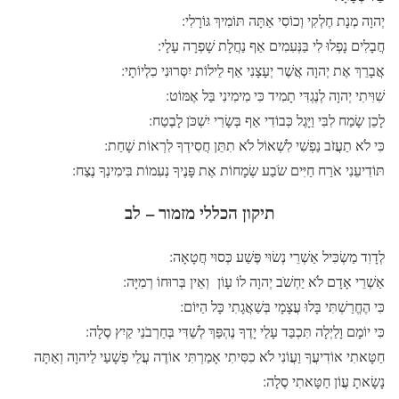
יְהוָה מְנָת חֶלְקִי וְכוֹסִי אַתָּה תּוֹמִיךְ גּוֹרָלִי:
חֲבָלִים נָפְלוּ לִי בַּנְּעִמִים אַף נַחֲלָת שָׁפְרָה עָלָי:
אֲבָרֵךְ אֶת יְהוָה אֲשֶׁר יְעָצָנִי אַף לֵילוֹת יִסְּרוּנִי כִלְיוֹתָי:
שִׁוִּיתִי יְהוָה לְנֶגְדִּי תָמִיד כִּי מִימִינִי בַּל אֶמּוֹט:
לָכֵן שָׂמַח לִבִּי וַיָּגֶל כְּבוֹדִי אַף בְּשָׂרִי יִשְׁכֹּן לָבֶטַח:
כִּי לֹא תַעֲזֹב נַפְשִׁי לִשְׁאוֹל לֹא תִתֵּן חֲסִידְךָ לִרְאוֹת שָׁחַת:
תּוֹדִיעֵנִי אֹרַח חַיִּים שֹׂבַע שְׂמָחוֹת אֶת פָּנֶיךָ נְעִמוֹת בִּימִינְךָ נֶצַח:
תיקון הכללי מזמור – לב
לְדָוִד מַשְׂכִּיל אַשְׁרֵי נְשׂוּי פֶּשַׁע כְּסוּי חֲטָאָה:
אַשְׁרֵי אָדָם לֹא יַחְשֹׁב יְהוָה לוֹ עָוֹן וְאֵין בְּרוּחוֹ רְמִיָּה:
כִּי הֶחֱרַשְׁתִּי בָּלוּ עֲצָמָי בְּשַׁאֲגָתִי כָּל הַיּוֹם:
כִּי יוֹמָם וָלַיְלָה תִּכְבַּד עָלַי יָדֶךָ נֶהְפַּךְ לְשַׁדִּי בְּחַרְבֹנֵי קַיִץ סֶלָה:
חַטָּאתִי אוֹדִיעֲךָ וַעֲוֹנִי לֹא כִסִּיתִי אָמַרְתִּי אוֹדֶה עֲלֵי פְשָׁעַי לַיהוָה וְאַתָּה
נָשָׂאתָ עֲוֹן חַטָּאתִי סֶלָה: