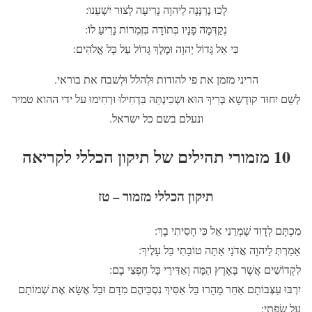
לְכוּ נְרַנְּנָה לַיהוָה נָרִיעָה לְצוּר יִשְׁעֵנוּ:
נְקַדְּמָה פָנָיו בְּתוֹדָה בִּזְמִרוֹת נָרִיעַ לוֹ:
כִּי אֵל גָּדוֹל יְהוָה וּמֶלֶךְ גָּדוֹל עַל כָּל אֱלֹהִים:
הריני מזמן את פי להודות וּלְהלל וּלְשבח את בוראי.
לְשֵם יִחוּד קוּדְשָא בְּרִיךְ הוּא וּשְכִינְתֵּהּ בִּדְחִילוּ וּרְחִימוּ על ידי ההוא טמיר
ונעלם בשם כל ישראל.
10 מזמורי תהילים של תיקון הכללי לקריאה
תיקון הכללי מזמור – טז
מִכְתָּם לְדָוִד שָׁמְרֵנִי אֵל כִּי חָסִיתִי בָךְ:
אָמַרְתְּ לַיהוָה אֲדֹנָי אָתָּה טוֹבָתִי בַּל עָלֶיךָ:
לִקְדוֹשִׁים אֲשֶׁר בָּאָרֶץ הֵמָּה וְאַדִּירֵי כָּל חֶפְצִי בָם:
יִרְבּוּ עַצְּבוֹתָם אַחֵר מָהָרוּ בַּל אַסִּיךְ נִסְכֵּיהֶם מִדָּם וּבַל אֶשָּׂא אֶת שְׁמוֹתָם
עַל שְׂפָתָי: