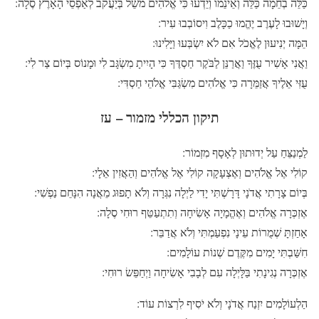
כַּלֵּה בְחֵמָה כַּלֵּה וְאֵינֵמוֹ וְיֵדְעוּ כִּי אֱלֹהִים מֹשֵׁל בְּיַעֲקֹב לְאַפְסֵי הָאָרֶץ סֶלָה:
וְיָשׁוּבוּ לָעֶרֶב יֶהֱמוּ כַכָּלֶב וִיסוֹבְבוּ עִיר:
הֵמָּה יְנִיעוּן לֶאֱכֹל אִם לֹא יִשְׂבְּעוּ וַיָּלִינוּ:
וַאֲנִי אָשִׁיר עֻזֶּךָ וַאֲרַנֵּן לַבֹּקֶר חַסְדֶּךָ כִּי הָיִיתָ מִשְׂגָּב לִי וּמָנוֹס בְּיוֹם צַר לִי:
עֻזִּי אֵלֶיךָ אֲזַמֵּרָה כִּי אֱלֹהִים מִשְׂגַּבִּי אֱלֹהֵי חַסְדִּי:
תיקון הכללי מזמור – עז
לַמְנַצֵּחַ עַל יְדוּתוּן לְאָסָף מִזְמוֹר:
קוֹלִי אֶל אֱלֹהִים וְאֶצְעָקָה קוֹלִי אֶל אֱלֹהִים וְהַאֲזִין אֵלָי:
בְּיוֹם צָרָתִי אֲדֹנָי דָּרָשְׁתִּי יָדִי לַיְלָה נִגְּרָה וְלֹא תָפוּג מֵאֲנָה הִנָּחֵם נַפְשִׁי:
אֶזְכְּרָה אֱלֹהִים וְאֶהֱמָיָה אָשִׂיחָה וְתִתְעַטֵּף רוּחִי סֶלָה:
אָחַזְתָּ שְׁמֻרוֹת עֵינָי נִפְעַמְתִּי וְלֹא אֲדַבֵּר:
חִשַּׁבְתִּי יָמִים מִקֶּדֶם שְׁנוֹת עוֹלָמִים:
אֶזְכְּרָה נְגִינָתִי בַּלָּיְלָה עִם לְבָבִי אָשִׂיחָה וַיְחַפֵּשׂ רוּחִי:
הַלְעוֹלָמִים יִזְנַח אֲדֹנָי וְלֹא יֹסִיף לִרְצוֹת עוֹד: