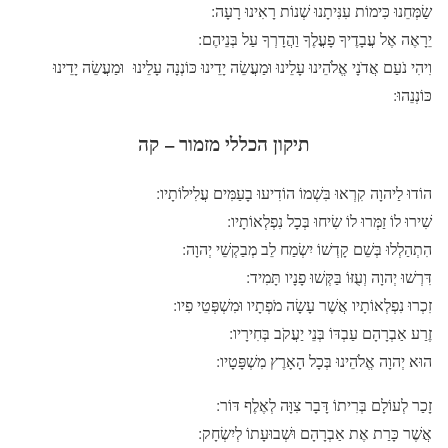
שַׂמְּחֵנוּ כִּימוֹת עִנִּיתָנוּ שְׁנוֹת רָאִינוּ רָעָה:
יֵרָאֶה אֶל עֲבָדֶיךָ פָעֳלֶךָ וַהֲדָרְךָ עַל בְּנֵיהֶם:
וִיהִי נֹעַם אֲדֹנָי אֱלֹהֵינוּ עָלֵינוּ וּמַעֲשֵׂה יָדֵינוּ כּוֹנְנָה עָלֵינוּ וּמַעֲשֵׂה יָדֵינוּ
כּוֹנְנֵהוּ:
תיקון הכללי מזמור – קה
הוֹדוּ לַיהוָה קִרְאוּ בִּשְׁמוֹ הוֹדִיעוּ בָעַמִּים עֲלִילוֹתָיו:
שִׁירוּ לוֹ זַמְּרוּ לוֹ שִׂיחוּ בְּכָל נִפְלְאוֹתָיו:
הִתְהַלְלוּ בְּשֵׁם קָדְשׁוֹ יִשְׂמַח לֵב מְבַקְשֵׁי יְהוָה:
דִּרְשׁוּ יְהוָה וְעֻזּוֹ בַּקְּשׁוּ פָנָיו תָּמִיד:
זִכְרוּ נִפְלְאוֹתָיו אֲשֶׁר עָשָׂה מֹפְתָיו וּמִשְׁפְּטֵי פִיו:
זֶרַע אַבְרָהָם עַבְדּוֹ בְּנֵי יַעֲקֹב בְּחִירָיו:
הוּא יְהוָה אֱלֹהֵינוּ בְּכָל הָאָרֶץ מִשְׁפָּטָיו:
זָכַר לְעוֹלָם בְּרִיתוֹ דָּבָר צִוָּה לְאֶלֶף דּוֹר:
אֲשֶׁר כָּרַת אֶת אַבְרָהָם וּשְׁבוּעָתוֹ לְיִשְׂחָק: