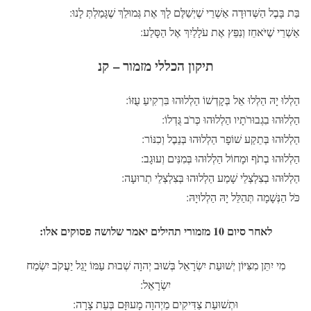
בַּת בָּבֶל הַשְּׁדוּדָה אַשְׁרֵי שֶׁיְשַׁלֶּם לָךְ אֶת גְּמוּלֵךְ שֶׁגָּמַלְתְּ לָנוּ:
אַשְׁרֵי שֶׁיֹּאחֵז וְנִפֵּץ אֶת עֹלָלַיִךְ אֶל הַסָּלַע:
תיקון הכללי מזמור – קנ
הַלְלוּ יָהּ הַלְלוּ אֵל בְּקָדְשׁוֹ הַלְלוּהוּ בִּרְקִיעַ עֻזּוֹ:
הַלְלוּהוּ בִגְבוּרֹתָיו הַלְלוּהוּ כְּרֹב גֻּדְלוֹ:
הַלְלוּהוּ בְּתֵקַע שׁוֹפָר הַלְלוּהוּ בְּנֵבֶל וְכִנּוֹר:
הַלְלוּהוּ בְתֹף וּמָחוֹל הַלְלוּהוּ בְּמִנִּים וְעוּגָב:
הַלְלוּהוּ בְצִלְצְלֵי שָׁמַע הַלְלוּהוּ בְּצִלְצְלֵי תְרוּעָה:
כֹּל הַנְּשָׁמָה תְּהַלֵּל יָהּ הַלְלוּיָהּ:
לאחר סיום 10 מזמורי תהילים יאמר שלושה פסוקים אלו:
מִי יִתֵּן מִצִּיּוֹן יְשׁוּעַת יִשְׂרָאֵל בְּשׁוּב יְהוָה שְׁבוּת עַמּוֹ יָגֵל יַעֲקֹב יִשְׂמַח
יִשְׂרָאֵל:
וּתְשׁוּעַת צַדִּיקִים מֵיְהוָה מָעוּזָּם בְּעֵת צָרָה: