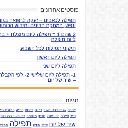
פוסטים אחרונים
תפילה לכאבים – זעקה לרפואה בגוף
ונפש, המתקת הדינים וחידוש הכוחות
2 שהם 1 = תפילה ליום מוצלח + ב
ליום מוצלח
תיקוני תפילות לכל השבוע
תפילה ליום ראשון
תפילה ליום שני
– שיר של יום
תגיות
אהבה
אלהא דרבי מאיר
ברכה
ברכות
הודיה
הילולת צדי
חייל
חיילים
יום ראשון
מבחן
מלחמה
רבי מאיר בעל הנס
תפילה
שיר של יום
שישי
תודה
תפילה