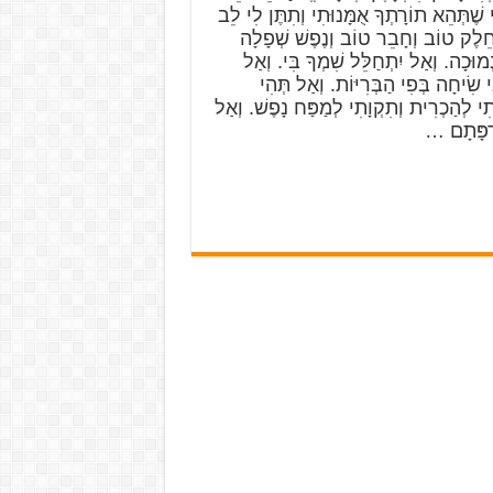
 שֶׁתְּהֵא תוֹרָתְךָ אֻמָּנוּתִי וְתִתֶּן לִי לֵב
ֵלֶק טוֹב וְחָבֵר טוֹב וְנֶפֶשׁ שְׁפָלָה
ְמוּכָה. וְאַל יִתְחַלֵּל שִׁמְךָ בִּי. וְאַל
ִי שִׂיחָה בְּפִי הַבְּרִיּוֹת. וְאַל תְּהִי
ִי לְהַכְרִית וְתִקְוָתִי לְמַפַּח נָפֶשׁ. וְאַל
ֶרְפָּתָם …