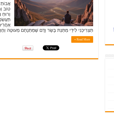
אֲבוֹתַי
טוֹב וְח
וְרוּחַ נ
תַּעֲשֵׂנ
אַחֲרִית
תַּצְרִיכֵנִי לִידֵי מַתְּנַת בָּשָׂר וָדָם שֶׁמַּתְּנָתָם מְעוּטָה וְח
Read More »