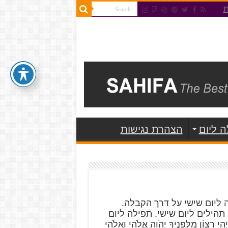
ת
 ליום
הצהרת נגישות
 ליום שישי על דרך הקבלה.
 תהילים ליום שישי. תפילה ליום
ִי רָצוֹן מִלְּפָנֶיךָ יְהֹוָה אֱלֹהַי וֵאלֹהֵי