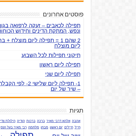
פוסטים אחרונים
תפילה לכאבים – זעקה לרפואה בגוף
ונפש, המתקת הדינים וחידוש הכוחות
2 שהם 1 = תפילה ליום מוצלח + ב
ליום מוצלח
תיקוני תפילות לכל השבוע
תפילה ליום ראשון
תפילה ליום שני
– שיר של יום
תגיות
אהבה
אלהא דרבי מאיר
ברכה
ברכות
הודיה
הילולת צדי
חייל
חיילים
יום ראשון
מבחן
מלחמה
רבי מאיר בעל הנס
תפילה