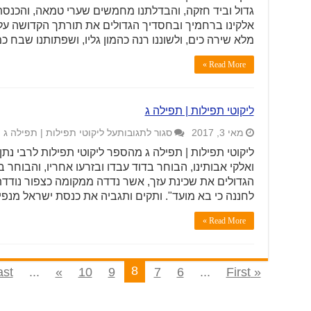
גדול וביד חזקה, והבדלתנו מחמשים שערי טמאה, והכנסתנ
אלקינו ברחמיך ובחסדיך הגדולים את תורתך הקדושה על י
מלא שירה כים, ולשוננו רנה כהמון גליו, ושפתותנו שבח כמ
Read More »
ליקוטי תפילות | תפילה ג
מאי 3, 2017
סגור לתגובות
על ליקוטי תפילות | תפילה ג
ליקוטי תפילות | תפילה ג מהספר ליקוטי תפילות לרבי נתן 
ואלקי אבותינו, הבוחר בדוד עבדו ובזרעו אחריו, והבוחר
הגדולים את שכינת עזך, אשר נדדה ממקומה כצפור נודדת 
לחננה כי בא מועד". ותקים ותגביה את כנסת ישראל מנפי
Read More »
8
st »
...
»
10
9
7
6
...
« First