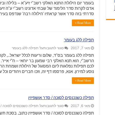
בעומר יום הילולת התנא האלקי רשב"י זיע"א – בלילה וביום. 
אדם לקרות סדר הלימוד של שבחי אדונינו רשב"י ע"ה זיע"
סדרתי בזה סדר אשר קראתיו 'הילולה רבה' שנדפס בעיר ל
Read More »
תפילה ללג בעומר
מאי 7, 2017
סגור לתגובות
על תפילה ללג בעומר
תפילה ללג בעומר בס"ד, שלום וריעות לכלל ישראל.., לקרא
הרשב"י, הוא תנא האלקי רבי שמעון בר יוחאי – ח"י אייר.
לכם תפילות נפלאות ליום המסוגל של הילולת ושמחת הר
נוסע למירון. אנא, פרסמו דף זה, וזכו חברים ויהודים וכ
Read More »
תפילה כשנכנסים לסוכה / סדר אושפיזין
מאי 6, 2017
סגור לתגובות
על תפילה כשנכנסים לסוכה / 
תפילה כשנכנסים לסוכה / סדר אושפיזין כתוב, בסכת תש