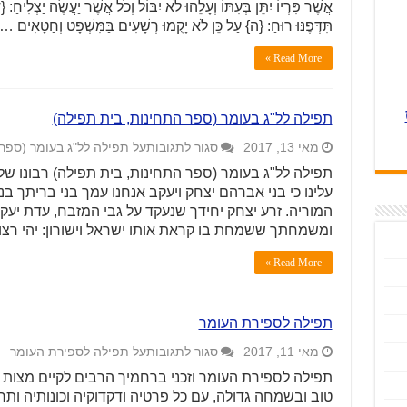
אֲשֶׁר פִּרְיוֹ יִתֵּן בְּעִתּוֹ וְעָלֵהוּ לֹא יִבּוֹל וְכֹל אֲשֶׁר יַעֲשֶׂה יַצְלִיח
תִּדְּפֶנּוּ רוּחַ: {ה} עַל כֵּן לֹא יָקֻמוּ רְשָׁעִים בַּמִּשְׁפָּט וְחַטָּאִים …
Read More »
תפילה לל"ג בעומר (ספר התחינות, בית תפילה)
מאי 13, 2017
סגור לתגובות
על תפילה לל"ג בעומר (ספר
תפילה לל"ג בעומר (ספר התחינות, בית תפילה) רבונו של
עלינו כי בני אברהם יצחק ויעקב אנחנו עמך בני בריתך 
המוריה. זרע יצחק יחידך שנעקד על גבי המזבח, עדת י
ומשמחתך ששמחת בו קראת אותו ישראל וישורון: יהי רצון מ
Read More »
תפילה לספירת העומר
מאי 11, 2017
סגור לתגובות
על תפילה לספירת העומר
תפילה לספירת העומר וזכני ברחמיך הרבים לקיים מצות
טוב ובשמחה גדולה, עם כל פרטיה ודקדוקיה וכונותיה ותרי"