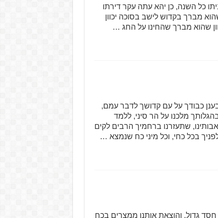
ו כל השנה, כן יהא עתה עקר דירתו
וא מברך בקדוש לישב בסוכה יכוון
וון שהוא מברך שהחינו על החג …
בענן כבודך על עם קדושך לדבר עמם,
הגלותך מלכנו על הר סיני, ללמד
י אבותינו, שתעזרנו ברחמיך הרבים לקים
ניך בכל כחי, וכל מיני כח שנמצא …
 חסד גדול. והוצאת אותנו ממצרים בכח