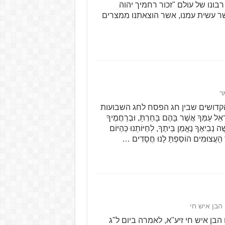
בונו של עולם "זכור רחמיך יהוה
שר עשית עמנו, אשר הוצאתנו ממצרים
ר
קדושים שבין חג הפסח לחג השבועות
 עַמְּךָ אֲשֶׁר בָּהֶם בָּחַרְתָּ, וּבְרַחֲמֶיךָ
ה נְבִיאֶךָ נֶאֱמַן בֵּיתֶךָ, לְחַיּוֹתֵנוּ כְּהַיּוֹם
ָדֶיךָ הָעֲצוּמִים הוֹסַפְתָּ לָנוּ חֲסָדִים …
הבן איש חי
הבן איש חי זיע"א, לאמרה ביום ל"ג