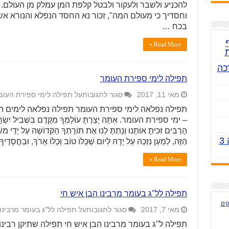
להכניע ולשבר ולעקור ולבטל קלפת המן עמלק מן העולם. ר
וחסדיך כי מעולם המה", זכור נא החסד הנפלא והנורא א
בכח …
Read More »
רכה
תפילה לימי ספירת העומר
מאי 11, 2017
סגור לתגובות
על תפילה לימי ספירת העומ
תפילה נפלאה לימי ספירת העומר תפילה נפלאה לימים ה
– ימי ספירת העומר. אַתָּה יָצַרְתָּ עוֹלָמְךָ מִקֶּדֶם בִּשְׁבִיל יִשְׂרָאֵל
הָרַבִּים זִכִּיתָ אוֹתָנוּ וְנָתַתָּ לָנוּ אֶת תּוֹרָתְךָ הַקְּדוֹשָׁה עַל יְדֵי משֶׁ
1- תפילה ליום שלישי 2- לפי הקבלה 3
הַזֶּה, לְמַעַן נִזְכֶּה עַל יָדָהּ לְיוֹם שֶׁכֻּלּוֹ טוֹב וְכֻלּוֹ אָרֹךְ, וּבַחֲס
Read More »
תפילה לל"ג בעומר מרבינו הבן איש חי
קים
מאי 7, 2017
סגור לתגובות
על תפילה לל"ג בעומר מרבינו 
תפילה ל"ג בעומר מרבינו הבן איש חי תפילה שתיקן רבינו 