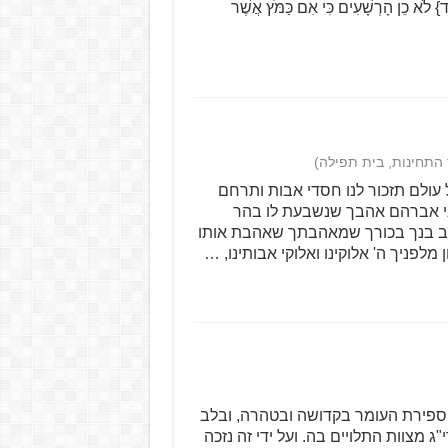
ַ: {ד} לֹא כֵן הָרְשָׁעִים כִּי אִם כַּמֹּץ אֲשֶׁר
 התחינות, בית תפילה)
 עולם תזכור לנו חסדי אבות ותרחם
בני אברהם אהבך שנשבעת לו בהר
עקב בנך בכורך שמאהבתך שאהבת אותו
לפניך ה' אלוקינו ואלוקי אבותינו, …
 ספירת העומר בקדושה ובטהרה, ובלב
ג מצוות התלויים בה. ועל ידי זה נזכה